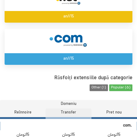
15//an
15//an
Răsfoiți extensiile după categorie
Other (1)
Popular (5)
Domeniu
Reînnoire
Transfer
Pret nou
.com
15تومان
15تومان
15تومان