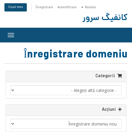
Coșul meu
Înregistrare
Autentificare
Română
کانفیگ سرور
vigare
Toggle
Înregistrare domeniu
Categorii
Acțiuni