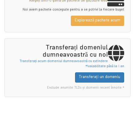
Alegeți dintr-o gamă de pachete de gazduire web
Noi avem pachete concepute pentru a se potrivi la fiecare buget
Explorează pachete acum
Transferați domeniul
dumneavoastră cu noi
Transferați acum domeniul dumneavoastră cu extindere
valabilitate până la 1 an!*
Transferați un domeniu
* Exclude anumite TLDs și domenii recent înnoite